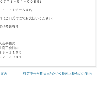
℡０７７８－５４－００８９)
）・・・１チーム４名
円（当日受付にてお支払いください）
賞品多数有り
人会事務局
生商工会館内
２３－１１０５
２２－３０９１
ご案内
確定申告早期提出ｷｬﾝﾍﾟｰﾝ映画上映会のご案内
→