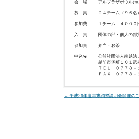
会 場
アルプラザボウル(
募 集
２４チーム（９６名
参加費
１チーム ４０００
入 賞
団体の部・個人の部
参加賞
弁当・お茶
申込先
公益社団法人南越法
越前市塚町１０１武
ＴＥＬ ０７７８－
ＦＡＸ ０７７８－
投
←
平成26年度年末調整説明会開催の
稿
ナ
ビ
ゲ