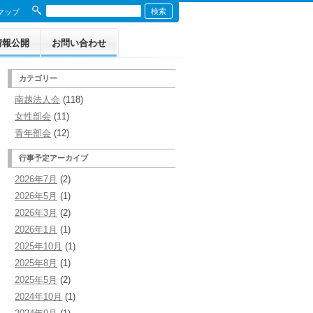
マップ
情報公開
お問い合わせ
定款
カテゴリー
南越法人会
(118)
役員名簿
女性部会
(11)
事業報告 令和7年度
青年部会
(12)
行事予定アーカイブ
収支決算 令和7年度
2026年7月
(2)
収支決算 令和6年度
2026年5月
(1)
2026年3月
(2)
収支決算 令和5年度
2026年1月
(1)
2025年10月
(1)
収支決算 令和4年度
2025年8月
(1)
収支決算 令和3年度
2025年5月
(2)
2024年10月
(1)
収支決算 令和2年度