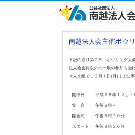
南越法人会主催ボウ
下記の通り第２５回ボウリング大
法人会会員以外の一般の参加も受
４人１組で１２月１日(月)までに
開催日
平成２６年１２月１９
集 合
午後６時～
開会式
午後６時２０分
スタート
午後６時３０分