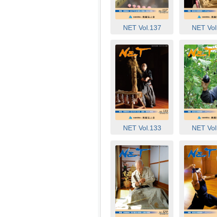
NET Vol.137
NET Vol
NET Vol.133
NET Vol