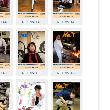
.144
NET Vol.143
NET Vol.142
.140
NET Vol.139
NET Vol.138