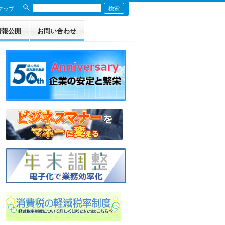
マップ
情報公開
お問い合わせ
定款
役員名簿
事業報告 令和7年度
収支決算 令和7年度
収支決算 令和6年度
収支決算 令和5年度
収支決算 令和4年度
収支決算 令和3年度
収支決算 令和2年度