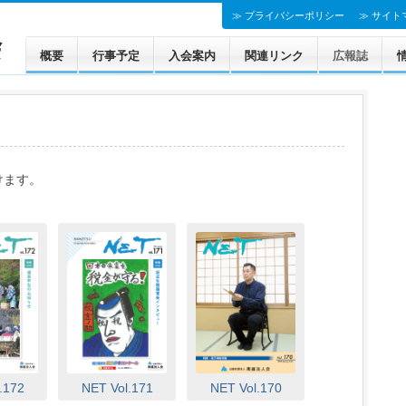
≫ プライバシーポリシー
≫ サイト
概要
行事予定
入会案内
関連リンク
広報誌
法人会の基本的指針
けます。
.172
NET Vol.171
NET Vol.170