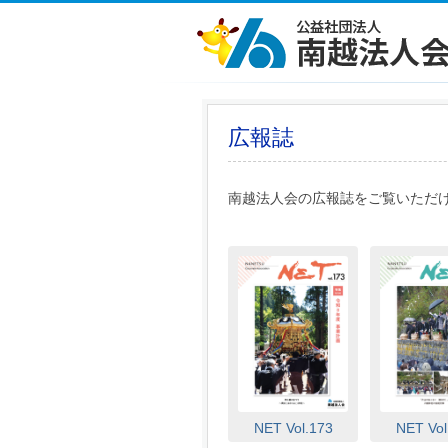
広報誌
南越法人会の広報誌をご覧いただ
NET Vol
NET Vol.173