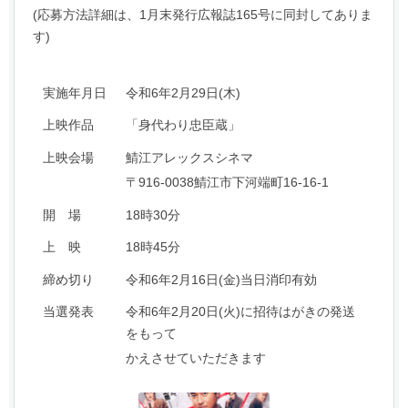
(応募方法詳細は、1月末発行広報誌165号に同封してありま
す)
実施年月日
令和6年2月29日(木)
上映作品
「身代わり忠臣蔵」
上映会場
鯖江アレックスシネマ
〒916-0038鯖江市下河端町16-16-1
開 場
18時30分
上 映
18時45分
締め切り
令和6年2月16日(金)当日消印有効
当選発表
令和6年2月20日(火)に招待はがきの発送
をもって
かえさせていただきます