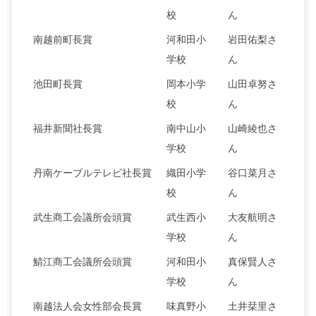
校
ん
南越前町長賞
河和田小
岩田佑梨さ
学校
ん
池田町長賞
岡本小学
山田卓努さ
校
ん
福井新聞社長賞
南中山小
山崎綾也さ
学校
ん
丹南ケーブルテレビ社長賞
織田小学
谷口菜月さ
校
ん
武生商工会議所会頭賞
武生西小
大友航明さ
学校
ん
鯖江商工会議所会頭賞
河和田小
真保賢人さ
学校
ん
南越法人会女性部会長賞
味真野小
土井栞里さ