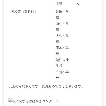
学校
ん
学校賞（敬称略）
池田小学
校
糸生小学
校
大虫小学
校
岡本小学
校
鯖江東小
学校
立待小学
校
以上のみなさんです 受賞おめでとうございます。