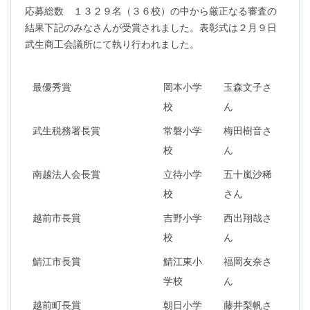
応募総数 １３２９名（３６校）の中から厳正なる審査の
結果下記のみなさんが受賞されました。表彰式は２月９日
武生商工会議所にて執り行われました。
最優秀賞
岡本小学
玉森文子さ
校
ん
武生税務署長賞
常磐小学
梅田樹音さ
校
ん
南越法人会長賞
立待小学
五十嵐沙稀
校
さん
越前市長賞
吉野小学
西出翔哉さ
校
ん
鯖江市長賞
鯖江東小
福岡友奈さ
学校
ん
越前町長賞
朝日小学
藤井梨帆さ