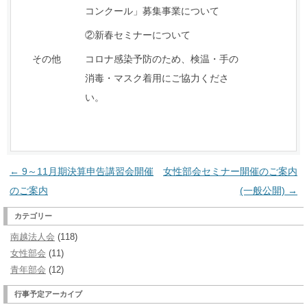
コンクール」募集事業について
②新春セミナーについて
その他
コロナ感染予防のため、検温・手の
消毒・マスク着用にご協力くださ
い。
投
←
9～11月期決算申告講習会開催
女性部会セミナー開催のご案内
稿
のご案内
(一般公開)
→
ナ
カテゴリー
ビ
南越法人会
(118)
ゲ
女性部会
(11)
ー
青年部会
(12)
シ
行事予定アーカイブ
ョ