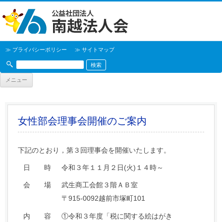
≫ プライバシーポリシー
≫ サイトマップ
メニュー
女性部会理事会開催のご案内
下記のとおり，第３回理事会を開催いたします。
日 時
令和３年１１月２日(火)１４時～
会 場
武生商工会館３階ＡＢ室
〒915-0092越前市塚町101
内 容
①令和３年度「税に関する絵はがき