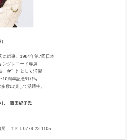
身）
氏に師事、1984年第7回日本
年キングレコード専属
狭」ﾘﾎﾟｰﾀｰとして活躍
ｰ10周年記念ﾘｻｲﾀﾙ。
に多数出演して活躍中。
し 西田紀子氏
ＴＥＬ0778-23-1105