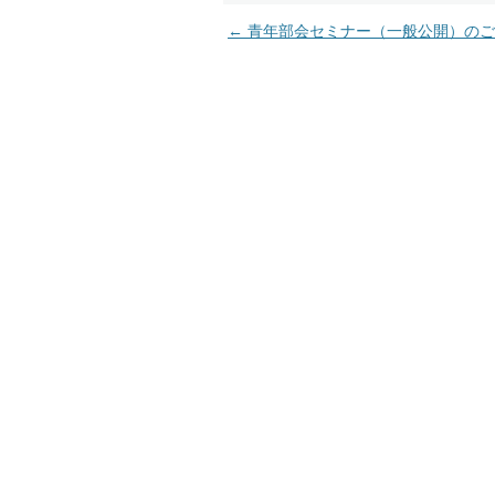
投
←
青年部会セミナー（一般公開）のご
稿
ナ
ビ
ゲ
ー
シ
ョ
ン