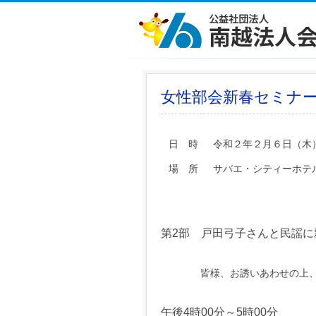
女性部会新春セミナ
日 時
令和２年２月６日（木
場 所
サバエ・シティーホテ
第2部 戸田弓子さんと民謡に
皆様、お誘いあわせの上、ご
午後4時00分～5時00分