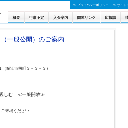
≫ プライバシーポリシー
≫ サイト
概要
行事予定
入会案内
関連リンク
広報誌
法人会の基本的指針
ー（一般公開）のご案内
）
ル（鯖江市桜町３－３－３）
親しむ ≪一般開放≫
来場ください。