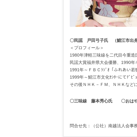
〇民謡 戸田弓子氏 （鯖江市出
＜プロフィール＞
1980年津軽三味線を二代目今重造
民謡大賞福井県大会優勝、1990
1991年～ＦＢＣﾗｼﾞｵ「ふれあい若
1999年～鯖江市文化ｾﾝﾀｰにてﾃﾞﾋﾞｭ
その後ＮＨＫ－ＦＭ、ＮＨＫなど
〇三味線 藤本秀心氏 〇おはや
問合せ先：（公社）南越法人会事務局 