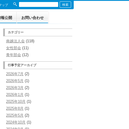
マップ
情報公開
お問い合わせ
定款
カテゴリー
南越法人会
(118)
役員名簿
女性部会
(11)
事業報告 令和7年度
青年部会
(12)
行事予定アーカイブ
収支決算 令和7年度
2026年7月
(2)
収支決算 令和6年度
2026年5月
(1)
2026年3月
(2)
収支決算 令和5年度
2026年1月
(1)
2025年10月
(1)
収支決算 令和4年度
2025年8月
(1)
収支決算 令和3年度
2025年5月
(2)
2024年10月
(1)
収支決算 令和2年度