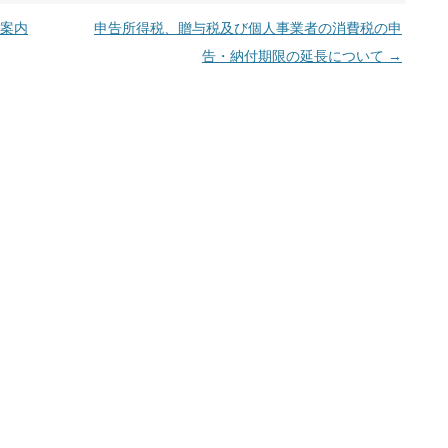
案内
申告所得税、贈与税及び個人事業者の消費税の申
告・納付期限の延長について
→