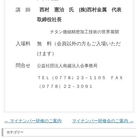
講 師
西村 憲治 氏 (株)西村金属 代表
取締役社長
チタン微細精密加工技術の世界展開
入場料
無 料（会員以外の方もご入場いただ
けます）
問合せ
公益社団法人南越法人会事務局
ＴＥＬ（０７７８）２３－１１０５ ＦＡＸ
（０７７８）２２－３０９１
投
←
マイナンバー研修のご案内
マイナンバー研修会のご案内
→
稿
カテゴリー