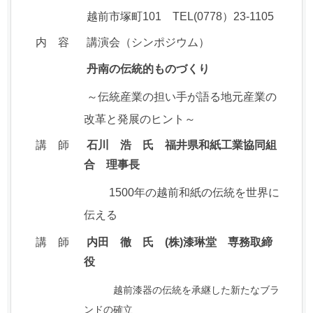
越前市塚町101 TEL(0778）23-1105
内
容
講演会（シンポジウム）
丹南の伝統的ものづくり
～伝統産業の担い手が語る地元産業の
改革と発展のヒント～
講
師
石川 浩 氏 福井県和紙工業協同組
合 理事長
1500年の越前和紙の伝統を世界に
伝える
講 師
内田 徹 氏 (株)漆琳堂 専務取締
役
越前漆器の伝統を承継した新たなブラ
ンドの確立