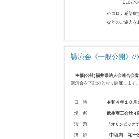
TEL0778-23-
※コロナ感染症
などのご協力を
講演会《一般公開》
主催(公社)福井県法人会連合会
講演会を下記のとおり開催します
日 時
令和４年１０月
場 所
武生商工会館４
演 題
「
オリンピック
中垣内 祐一
講 師