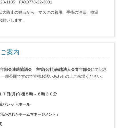
1105 FAX0778-22-3091
拡大防止の観点から、マスクの着用、手指の消毒、検温
お願いします、
のご案内
青年部会連絡協議会
主管(公社)南越法人会青年部会
にて記念
。一般公開ですので皆様お誘いあわせの上ご来場ください。
１７日(月)午後５時～６時３０分
階パレットホール
」
で活かされたチームマネージメント
氏