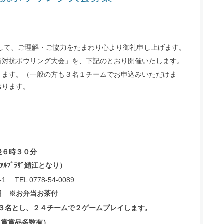
して、ご理解・ご協力をたまわり心より御礼申し上げます。
所対抗ボウリング大会」を、下記のとおり開催いたします。
ります。（一般の方も３名１チームでお申込みいただけま
おります。
時３０分
ｱﾙﾌﾟﾗｻﾞ鯖江
となり
）
-1
TEL 0778-54-0089
円
※お弁当お茶付
３名とし、２４
チーム
で２
ゲームプレイ
します。
入賞賞品多数有）