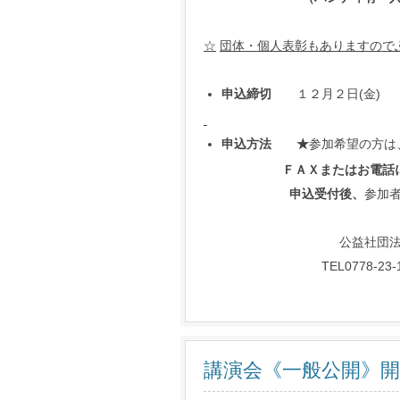
☆
団体・個人表彰もありますので
申込締切
１２月２日(金
)
申込方法
★
参加希望の方は
ＦＡＸまたはお電話にて事
申込受付後、
参加
公益社団法人南越
TEL0778-23-1
講演会《一般公開》