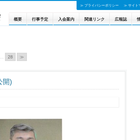
≫ プライバシーポリシー
≫ サイト
概要
行事予定
入会案内
関連リンク
広報誌
法人会の基本的指針
...
28
≫
開)