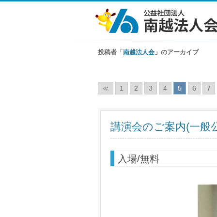
投稿者「
南越法人会
」のアーカイブ
≪
1
2
3
4
5
6
7
講演会のご案内(一般公
入場
/
無料