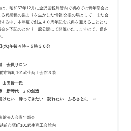
は、昭和57年12月に金沢国税局管内で初めての青年部会と
る異業種の集まりを生かした情報l交換の場として、また会
開する中、本年度で創立４０周年記念式典を迎えることとな
演会を下記のとおり一般公開にて開催いたしますので、皆さ
い。
日(水)午後４時～５時３０分
階 会員サロン
 越前市塚町101武生商工会館３階
 山田賢一氏
市 新時代 」の創造
い 帰ってきたい 訪れたい ふるさとに ～
南越法人会青年部会
2 越前市塚町101武生商工会館内