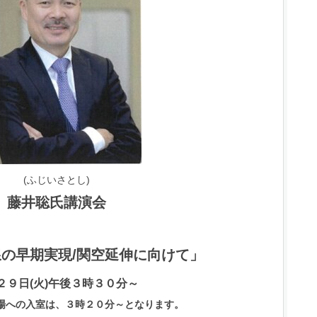
(ふじいさとし
)
藤井聡氏講演会
の早期実現/関空延伸に向けて」
２９日(火)午後３時３０分～
への入室は、３時２０分～となります。