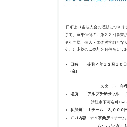
日頃より当法人会の活動につきま
さて、毎年恒例の「第３３回事業
例年同様 個人・団体対抗戦とな
す。）多数のご参加をお待ちして
日時
令和
４
年
１２
月
１６
日
(
金
)
スタート 午後６
場所
アルプラザボウル
（
鯖江市下河端町
16-6
参加費
１チーム
３
,
０００
ﾌﾟﾚｲ内容
☆
１事業所１
チーム
（ハンディ有・