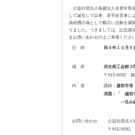
公益社団法人南越法人会青年部会
して誕生して以来、若手経営者によ
員研鑽の場として幅広い活動を展
りました。つきましては、記念講
まお誘いあわせの上ご来場くださ
日 時
和４年１０月５
場 所
武生商工会館３
〒915-0092
内 容
講師：
越
前
市長
演題：「 越前
～住み続けた
お問い合わせ
公益社団法人
〒915-009